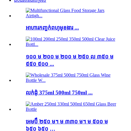
ដបជីវិតនិងសម្រស់
អាហារកញ្ចក់ពហុមុខងារ ...
១០០ ម ២០០ ម ២០០ ម ២៥០ ល ៣៥០ ម
៥៥០ ៥០០ ...
លក់ដុំ 375ml 500ml 750ml ...
អេមប៊ឺ ២៥០ ម។ ម ៣៣០ ម។ ម ៥០០ ម
៦៥០ ៦៥០ …