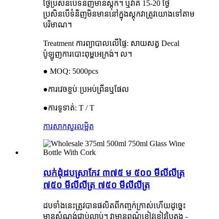
ថ្ងៃប្រសិនបើទំនិញមានស្តុក។ ឬវាគឺ 15-20 ថ្ងៃ
ប្រសិនបើទំនិញមិនមាននៅក្នុងស្តុកវាត្រូវយោងទៅតាម
បរិមាណ។
Treatment ការព្យាបាលលើផ្ទៃ: សាយសត្វ Decal
ប៉ូឡូញការបោះពុម្ពអេក្រង់។ ល។
● MOQ: 5000pcs
●ការវេចខ្ចប់ៈប្រអប់ព្រីនឬផែល
●ការទូទាត់: T / T
ការសាកសួរ
លម្អិត
លក់ដុំដបស្រាកែវ ៣៧៥ ម ៥០០ មីលីលីត្រ
៧៥០ មីលីលីត្រ ៧៥០ មីលីលីត្រ
ដបទាំងនេះត្រូវបានផលិតពីកញ្ចក់ក្រាស់ហើយដូច្នេះ
មានសំណង់ជាប់លាប់។ វាមានពណ៌ខៀវខៀវបៃតង -